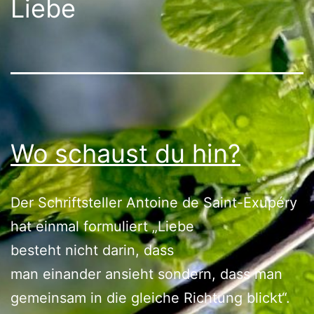
Liebe
Wo schaust du hin?
Der Schriftsteller Antoine de Saint-Exupéry
hat einmal formuliert „Liebe
besteht nicht darin, dass
man einander ansieht sondern, dass man
gemeinsam in die gleiche Richtung blickt“.