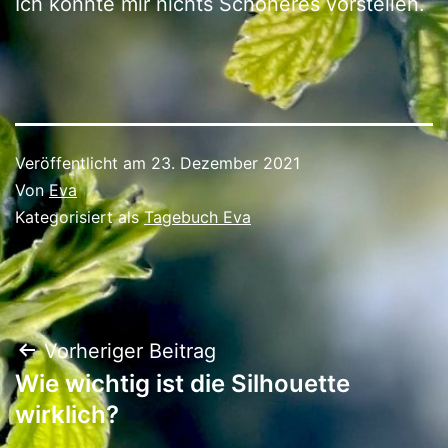
Ich könnte mir nichts Schöneres vorstellen.
Veröffentlicht am
23. Dezember 2021
Von
Eva
Kategorisiert als
Tagebuch Eva
Beitragsnavigation
Vorheriger Beitrag
Wie wichtig ist die Silhouette
wirklich?