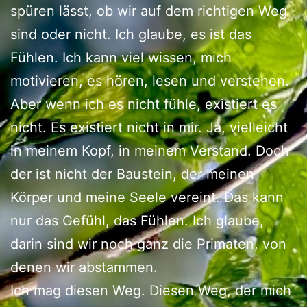
spüren lässt, ob wir auf dem richtigen Weg
sind oder nicht. Ich glaube, es ist das
Fühlen. Ich kann viel wissen, mich
motivieren, es hören, lesen und verstehen.
Aber wenn ich es nicht fühle, existiert es
nicht. Es existiert nicht in mir. Ja, vielleicht
in meinem Kopf, in meinem Verstand. Doch
der ist nicht der Baustein, der meinen
Körper und meine Seele vereint. Das kann
nur das Gefühl, das Fühlen. Ich glaube,
darin sind wir noch ganz die Primaten, von
denen wir abstammen.
Ich mag diesen Weg. Diesen Weg, der mich