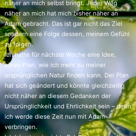
näher an mich selbst bringt. Jeder Weg
näher an mich hat mich bisher näher an
Adam gebracht. Das ist gar nicht das Ziel
sondern eine Folge dessen, meinem Gefühl
zu folgen.
Ich hatte für nächste Woche eine Idee,
einen Plan, wie ich mehr zu meiner
ursprünglichen Natur finden kann. Der Plan
hat sich geändert und könnte gleichzeitig
nicht näher an diesem Gedanken der
Ursprünglichkeit und Ehrlichkeit sein – denn
ich werde diese Zeit nun mit Adam
verbringen.