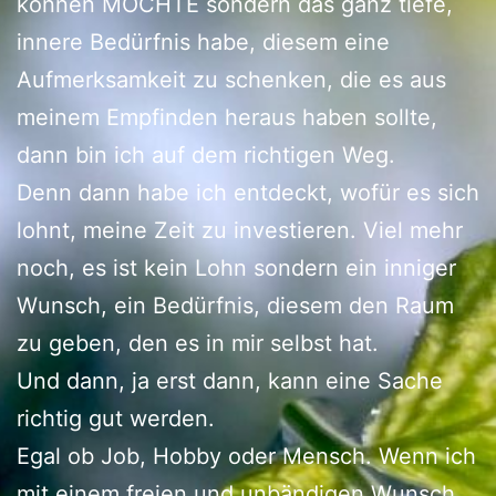
können MÖCHTE sondern das ganz tiefe,
innere Bedürfnis habe, diesem eine
Aufmerksamkeit zu schenken, die es aus
meinem Empfinden heraus haben sollte,
dann bin ich auf dem richtigen Weg.
Denn dann habe ich entdeckt, wofür es sich
lohnt, meine Zeit zu investieren. Viel mehr
noch, es ist kein Lohn sondern ein inniger
Wunsch, ein Bedürfnis, diesem den Raum
zu geben, den es in mir selbst hat.
Und dann, ja erst dann, kann eine Sache
richtig gut werden.
Egal ob Job, Hobby oder Mensch. Wenn ich
mit einem freien und unbändigen Wunsch