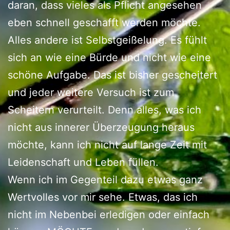
daran, dass vieles als Pflicht angesehen
eben schnell geschafft werden möchte.
Alles andere ist Selbstgeißelung. Es fühlt
sich an wie eine Bürde und nicht wie eine
schöne Aufgabe. Das ist bisher gescheitert
und jeder weitere Versuch ist zum
Scheitern verurteilt. Denn alles, was ich
nicht aus innerer Überzeugung heraus
möchte, kann ich nicht auf lange Zeit mit
Leidenschaft und Leben füllen.
Wenn ich im Gegenteil dazu etwas ganz
Wertvolles vor mir sehe. Etwas, das ich
nicht im Nebenbei erledigen oder einfach