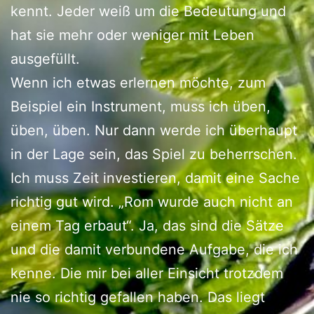
kennt. Jeder weiß um die Bedeutung und
hat sie mehr oder weniger mit Leben
ausgefüllt.
Wenn ich etwas erlernen möchte, zum
Beispiel ein Instrument, muss ich üben,
üben, üben. Nur dann werde ich überhaupt
in der Lage sein, das Spiel zu beherrschen.
Ich muss Zeit investieren, damit eine Sache
richtig gut wird. „Rom wurde auch nicht an
einem Tag erbaut“. Ja, das sind die Sätze
und die damit verbundene Aufgabe, die ich
kenne. Die mir bei aller Einsicht trotzdem
nie so richtig gefallen haben. Das liegt